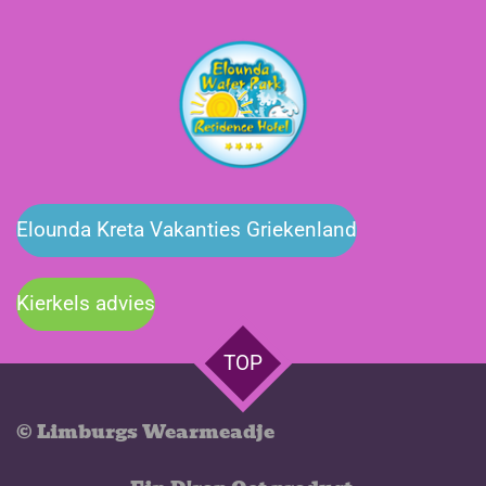
Elounda Kreta Vakanties Griekenland
Kierkels advies
TOP
©️ Limburgs Wearmeadje