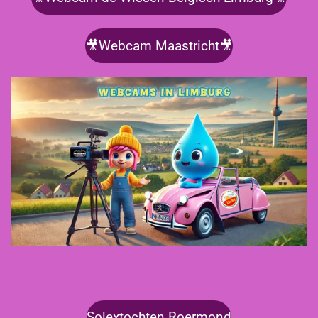
🎥Webcam Maastricht🎥
Solextochten Roermond