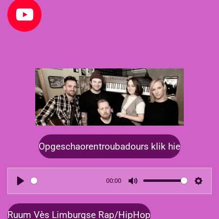
Y
o
u
T
u
b
e
Opgeschaorentroubadours klik hie
00:00
P
M
S
l
u
e
Ruum Vès Limburgse Rap/HipHop